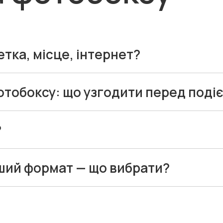
етка, місце, інтернет?
зону. Якщо плануєте онлайн-відправку фото гостям - бажани
тобоксу: що узгодити перед поді
у, макет (логотип/текст/дата) та додаткові можливості.
?
 якісний PNG, фірмові кольори та короткий текст. Лаконічн
нший формат — що вибрати?
 одразу.
 за хештегом.