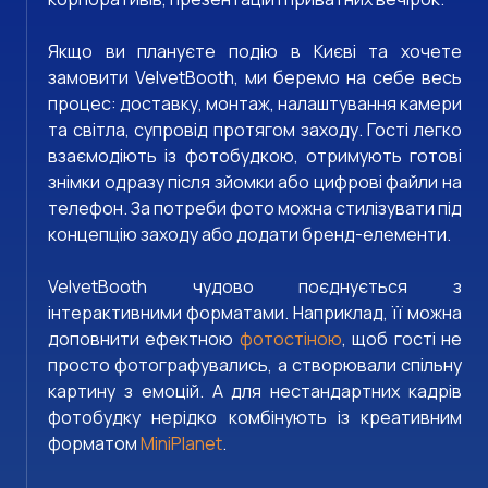
Якщо ви плануєте подію в Києві та хочете
замовити VelvetBooth, ми беремо на себе весь
процес: доставку, монтаж, налаштування камери
та світла, супровід протягом заходу. Гості легко
взаємодіють із фотобудкою, отримують готові
знімки одразу після зйомки або цифрові файли на
телефон. За потреби фото можна стилізувати під
концепцію заходу або додати бренд-елементи.
VelvetBooth чудово поєднується з
інтерактивними форматами. Наприклад, її можна
доповнити ефектною
фотостіною
, щоб гості не
просто фотографувались, а створювали спільну
картину з емоцій. А для нестандартних кадрів
фотобудку нерідко комбінують із креативним
форматом
MiniPlanet
.