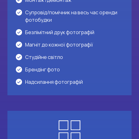
Монтаж /демонтаж
Супровід/помічник на весь час оренди
фотобудки
Безлімітний друк фотографій
Магніт до кожної фотографії
Студійне світло
Брендінг фото
Надсилання фотографій