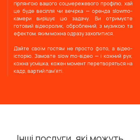
гірлянгою вашого соцмережевого профілю, хай
це буде весілля чи вечірка — оренда slowmo-
камери вирішує цю задачу. Ви отримуєте
готовий відеоролик, оброблений, з музикою та
ефектом, яким можна одразу захопитися.
Дайте своїм гостям не просто фото, а відео-
історію. Замовте slow mo-відео — і кожний рух,
кожна усмішка, кожен момент перетворяться на
кадр, вартий пам’яті.
Інші послуги, які можуть