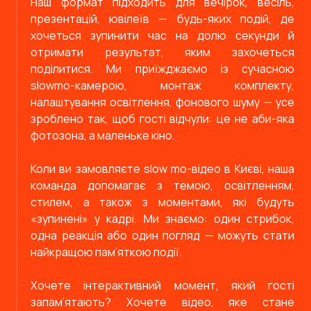
Наш формат підходить для вечірок, весіль,
презентацій, ювілеїв — будь-яких подій, де
хочеться зупинити час на долю секунди й
отримати результат, яким захочеться
поділитися. Ми приїжджаємо із сучасною
slowmo-камерою, монтаж комплекту,
налаштування освітлення, фонового шуму — усе
зроблено так, щоб гості відчули: це не аби-яка
фотозона, а маленьке кіно.
Коли ви замовляєте slow mo-відео в Києві, наша
команда допомагає з темою, освітленням,
стилем, а також з моментами, які будуть
«зупинені» у кадрі. Ми знаємо: один стрибок,
одна реакція або один погляд — можуть стати
найкращою пам’яткою події.
Хочете інтерактивний момент, який гості
запам’ятають? Хочете відео, яке стане