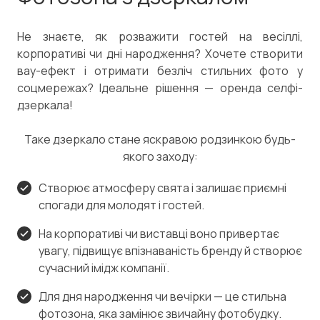
Не знаєте, як розважити гостей на весіллі,
корпоративі чи дні народження? Хочете створити
вау-ефект і отримати безліч стильних фото у
соцмережах? Ідеальне рішення — оренда селфі-
дзеркала!
Таке дзеркало стане яскравою родзинкою будь-
якого заходу:
Створює атмосферу свята і залишає приємні
спогади для молодят і гостей.
На корпоративі чи виставці воно привертає
увагу, підвищує впізнаваність бренду й створює
сучасний імідж компанії.
Для дня народження чи вечірки — це стильна
фотозона, яка замінює звичайну фотобудку.