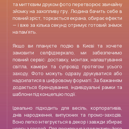
та миттєвим друком фото перетворює звичайну
зйомку на захопливу гру. Людина бачить себе в
повний зріст, торкається екрана, обирає ефекти
— і вже за кілька секунд отримує готовий знімок
на пам’ять.
Якщо ви плануєте подію в Києві та хочете
замовити селфідзеркало, ми забезпечимо
повний сервіс: доставку, монтаж, налаштування
світла, камери та супровід протягом усього
заходу. Фото можуть одразу друкуватися або
надсилатися в цифровому форматі. За бажанням
додається брендування, індивідуальні рамки та
шаблони під концепцію події.
Ідеально підходить для весіль, корпоративів,
днів народження, випускних та промо-заходів.
Воно легко інтегрується в декор і завжди збирає
чергу з гостей. Для посилення інтерактиву його