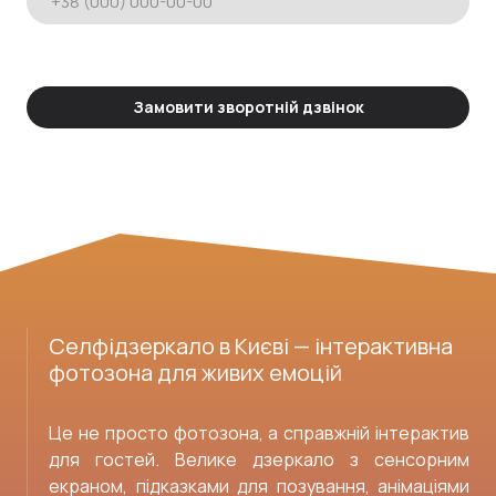
Замовити зворотній дзвінок
Селфідзеркало в Києві — інтерактивна
фотозона для живих емоцій
Це не просто фотозона, а справжній інтерактив
для гостей. Велике дзеркало з сенсорним
екраном, підказками для позування, анімаціями